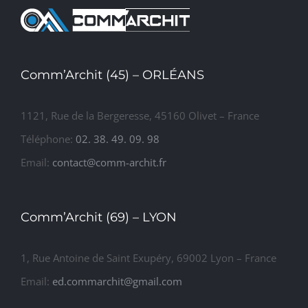
CONSTRUCTION D’UN
SUPERMARCHE « LIDL »
Comm’Archit (45) – ORLÉANS
1121, Rue de la Bergeresse, 45160 Olivet – France
Téléphone:
02. 38. 49. 09. 98
Email:
contact@comm-archit.fr
Comm’Archit (69) – LYON
1, Rue Antoine de Saint Exupéry, 69002 Lyon – France
Email:
ed.commarchit@gmail.com