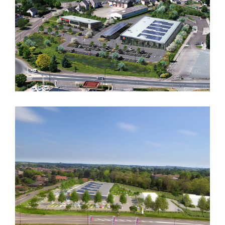
CONSTRUCTION D’UN
SUPERMARCHE « LIDL »
CREATION D’UN SUPERMARCHE «
LIDL » + M.S.