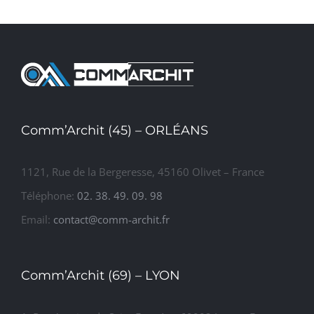
ENSEMBLE
logement
maisons
IMMOBILIER
collectif
individuelles
TERTIAIRE
de 22
appartements
Comm’Archit (45) – ORLÉANS
1121, Rue de la Bergeresse, 45160 Olivet – France
Téléphone:
02. 38. 49. 09. 98
Email:
contact@comm-archit.fr
Comm’Archit (69) – LYON