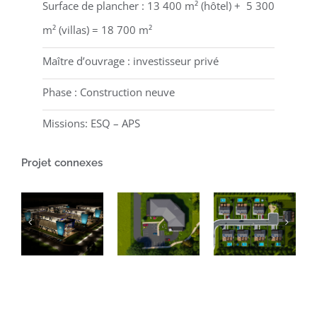
Surface de plancher : 13 400 m² (hôtel) + 5 300
m² (villas) = 18 700 m²
Maître d’ouvrage : investisseur privé
Phase : Construction neuve
Missions: ESQ – APS
Projet connexes
Projet
d’un
CONCEPTION
bâtiment
Projet de
D’UN
de
8