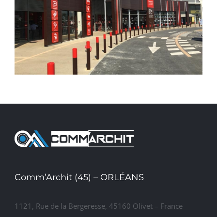
CREATION D’UN HYPERMARCHE
CARREFOUR « MARKET »
REMODELING CARREFOUR
« MARKET » D’AYTRE
Comm’Archit (45) – ORLÉANS
1121, Rue de la Bergeresse, 45160 Olivet – France