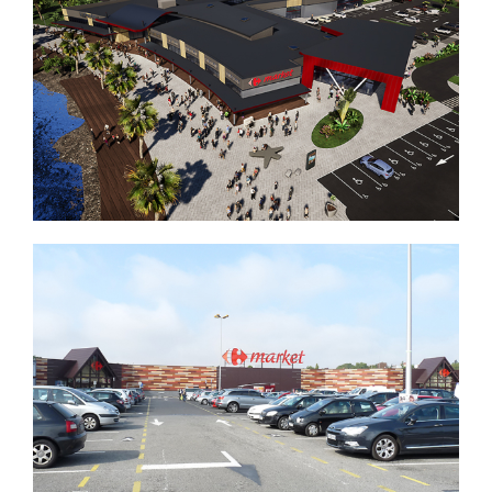
REMODELING D’UN CARREFOUR
(Hypermarché) + CINEMA (3 salles) +
bowling
CREATION D’UN CENTRE
COMMERCIAL