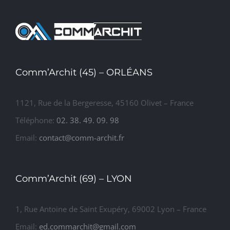
Comm’Archit (45) – ORLÉANS
1121, Rue de la Bergeresse, 45160 Olivet – France
Téléphone:
02. 38. 49. 09. 98
Email:
contact@comm-archit.fr
Comm’Archit (69) – LYON
1, Rue Antoine de Saint Exupéry, 69002 Lyon – France
Email:
ed.commarchit@gmail.com