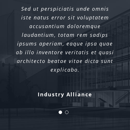
Sed ut perspiciatis unde omnis
Sed ut perspiciatis unde omnis
iste natus error sit voluptatem
iste natus error sit voluptatem
accusantium doloremque
accusantium doloremque
laudantium, totam rem sadips
laudantium, totam rem sadips
ipsums aperiam, eaque ipsa quae
ipsums aperiam, eaque ipsa quae
ab illo inventore veritatis et quasi
ab illo inventore veritatis et quasi
architecto beatae vitae dicta sunt
architecto beatae vitae dicta sunt
explicabo.
explicabo.
Xtra Technologies
Industry Alliance