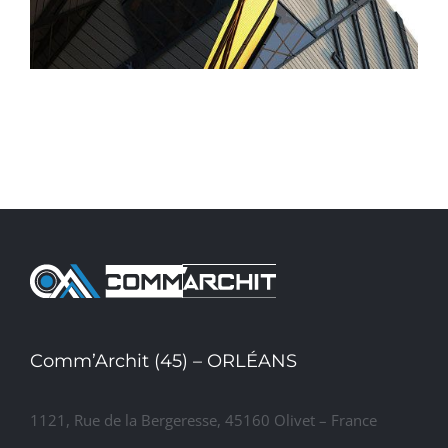
Comm’Archit (45) – ORLÉANS
1121, Rue de la Bergeresse, 45160 Olivet – France