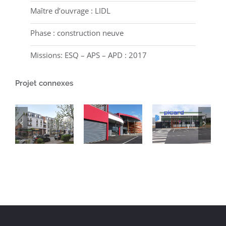
Maître d’ouvrage : LIDL
Phase : construction neuve
Missions: ESQ – APS – APD : 2017
Projet connexes
CREATION
D’UN
CREATION
CREATION
SUPERMARCHE
D’UN
D’UN
SUPER U
HYPERMARCHE
MAGASIN
+
SUPER U
PICARD