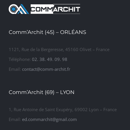
Logements
Comm’Archit (45) – ORLÉANS
1121, Rue de la Bergeresse, 45160 Olivet – France
Téléphone:
02. 38. 49. 09. 98
Email:
contact@comm-archit.fr
Comm’Archit (69) – LYON
1, Rue Antoine de Saint Exupéry, 69002 Lyon – France
Email:
ed.commarchit@gmail.com