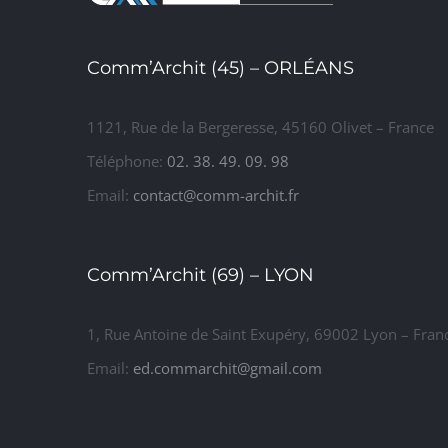
Comm’Archit (45) – ORLÉANS
1121, Rue de la Bergeresse, 45160 Olivet – France
Téléphone:
02. 38. 49. 09. 98
Email:
contact@comm-archit.fr
Comm’Archit (69) – LYON
1, Rue Antoine de Saint Exupéry, 69002 Lyon – Fran
Email:
ed.commarchit@gmail.com