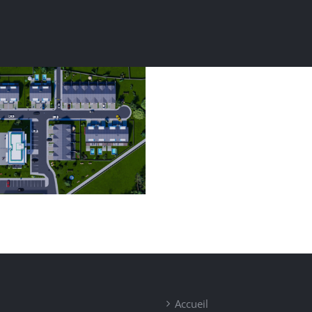
timent de logement
collectif
Accueil