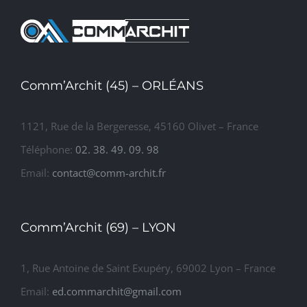
Conception d’un hôpital
Comm’Archit (45) – ORLÉANS
1121, Rue de la Bergeresse, 45160 Olivet – France
Téléphone:
02. 38. 49. 09. 98
Email:
contact@comm-archit.fr
Comm’Archit (69) – LYON
1, Rue Antoine de Saint Exupéry, 69002 Lyon – France
Email:
ed.commarchit@gmail.com