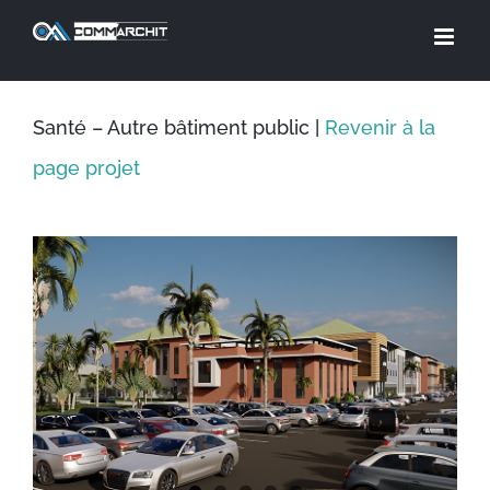
Skip
to
content
Santé – Autre bâtiment public |
Revenir à la
page projet