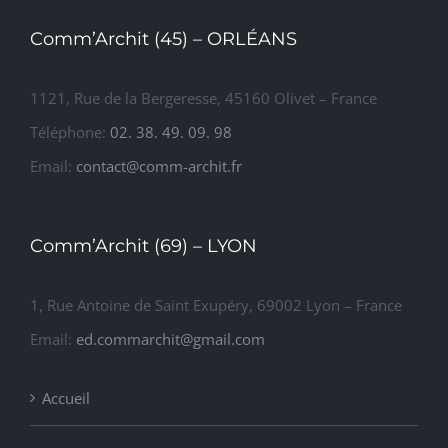
Comm’Archit (45) – ORLÉANS
1121, Rue de la Bergeresse, 45160 Olivet – France
Téléphone:
02. 38. 49. 09. 98
Email:
contact@comm-archit.fr
Comm’Archit (69) – LYON
1, Rue Antoine de Saint Exupéry, 69002 Lyon – France
Email:
ed.commarchit@gmail.com
Accueil