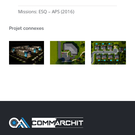
Missions: ESQ – APS (2016)
Projet connexes
Projet
d’un
CONCEPTION
bâtiment
Projet de
D’UN
de
8
ENSEMBLE
logement
maisons
IMMOBILIER
collectif
individuelles
TERTIAIRE
de 22
appartements