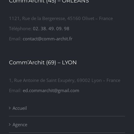
Comm’Archit (45) – ORLÉANS
1121, Rue de la Bergeresse, 45160 Olivet – France
Téléphone:
02. 38. 49. 09. 98
Email:
contact@comm-archit.fr
Comm’Archit (69) – LYON
1, Rue Antoine de Saint Exupéry, 69002 Lyon – France
Email:
ed.commarchit@gmail.com
Accueil
Agence