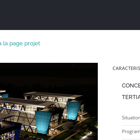
à la page projet
CARACTERIS
CONCE
TERTI
Situatio
Program