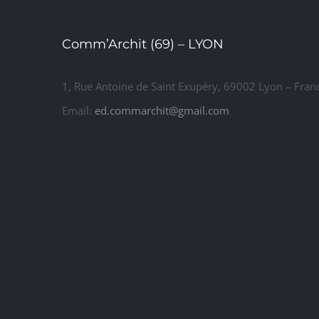
Comm’Archit (69) – LYON
1, Rue Antoine de Saint Exupéry, 69002 Lyon – Fran
Email:
ed.commarchit@gmail.com