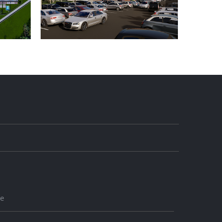
CONCEPTION D’UN PA
eption d’un hôpital
D’ACTIVITES
le