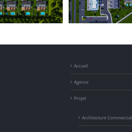
Bâtiment de logement
Conc
collectif
Accueil
Agence
Projet
Architecture Commercia