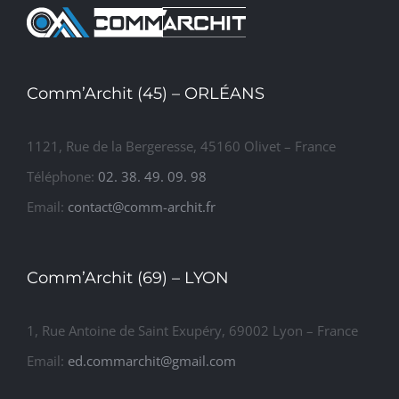
de 22
appartements
Comm’Archit (45) – ORLÉANS
1121, Rue de la Bergeresse, 45160 Olivet – France
Téléphone:
02. 38. 49. 09. 98
Email:
contact@comm-archit.fr
Comm’Archit (69) – LYON
1, Rue Antoine de Saint Exupéry, 69002 Lyon – France
Email:
ed.commarchit@gmail.com