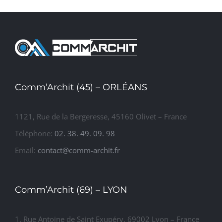
logement
maisons
IMMOBILIER
collectif
individuelles
TERTIAIRE
de 22
appartements
Comm’Archit (45) – ORLÉANS
1121, Rue de la Bergeresse, 45160 Olivet – France
Téléphone:
02. 38. 49. 09. 98
Email:
contact@comm-archit.fr
Comm’Archit (69) – LYON
1, Rue Antoine de Saint Exupéry, 69002 Lyon – France