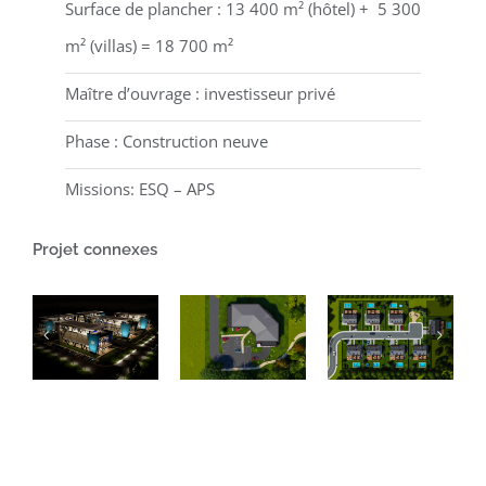
Surface de plancher : 13 400 m² (hôtel) + 5 300
m² (villas) = 18 700 m²
Maître d’ouvrage : investisseur privé
Phase : Construction neuve
Missions: ESQ – APS
Projet connexes
Projet
d’un
CONCEPTION
bâtiment
Projet de
D’UN
de
8
ENSEMBLE