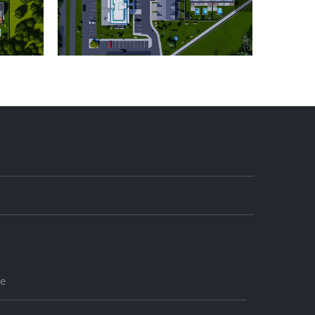
de logement
Conception d’un hôpital
lectif
le