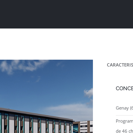
CARACTERIS
CONCEP
Genay (6
Program
de 46 c