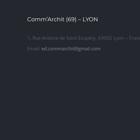
Comm’Archit (69) – LYON
1, Rue Antoine de Saint Exupéry, 69002 Lyon – Fran
Email:
ed.commarchit@gmail.com