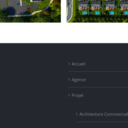
Projet de 8 maisons
Bâtiment 
individuelles
col
Accueil
Agence
Projet
Architecture Commercia