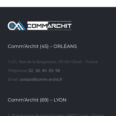
logement
maisons
IMMOBILIER
collectif
individuelles
TERTIAIRE
de 22
appartements
Comm’Archit (45) – ORLÉANS
1121, Rue de la Bergeresse, 45160 Olivet – France
Téléphone:
02. 38. 49. 09. 98
Email:
contact@comm-archit.fr
Comm’Archit (69) – LYON
1, Rue Antoine de Saint Exupéry, 69002 Lyon – France