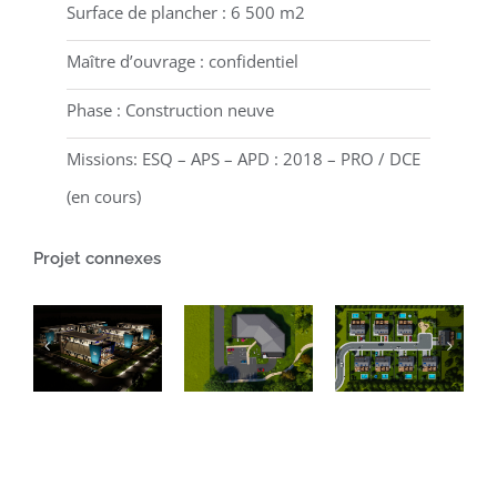
Surface de plancher : 6 500 m2
Maître d’ouvrage : confidentiel
Phase : Construction neuve
Missions: ESQ – APS – APD : 2018 – PRO / DCE
(en cours)
Projet connexes
Projet
d’un
CONCEPTION
bâtiment
Projet de
D’UN
de
8
ENSEMBLE