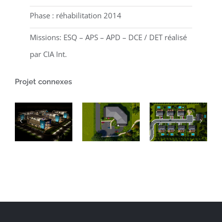
Phase : réhabilitation 2014
Missions: ESQ – APS – APD – DCE / DET réalisé
par CIA Int.
Projet connexes
Projet
d’un
CONCEPTION
bâtiment
Projet de
D’UN
de
8
ENSEMBLE
logement
maisons
IMMOBILIER
collectif
individuelles