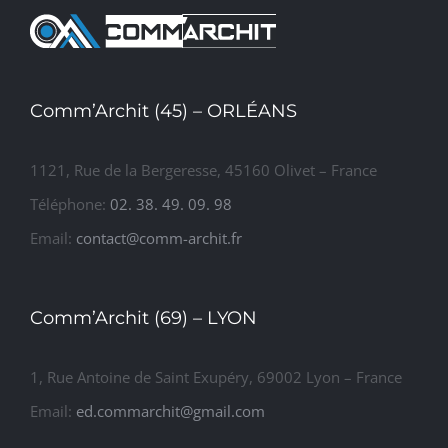
TERTIAIRE
de 22
appartements
Comm’Archit (45) – ORLÉANS
1121, Rue de la Bergeresse, 45160 Olivet – France
Téléphone:
02. 38. 49. 09. 98
Email:
contact@comm-archit.fr
Comm’Archit (69) – LYON
1, Rue Antoine de Saint Exupéry, 69002 Lyon – France
Email:
ed.commarchit@gmail.com