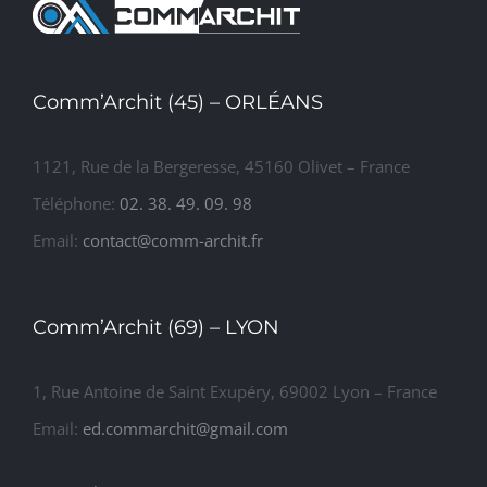
Comm’Archit (45) – ORLÉANS
1121, Rue de la Bergeresse, 45160 Olivet – France
Téléphone:
02. 38. 49. 09. 98
Email:
contact@comm-archit.fr
Comm’Archit (69) – LYON
1, Rue Antoine de Saint Exupéry, 69002 Lyon – France
Email:
ed.commarchit@gmail.com