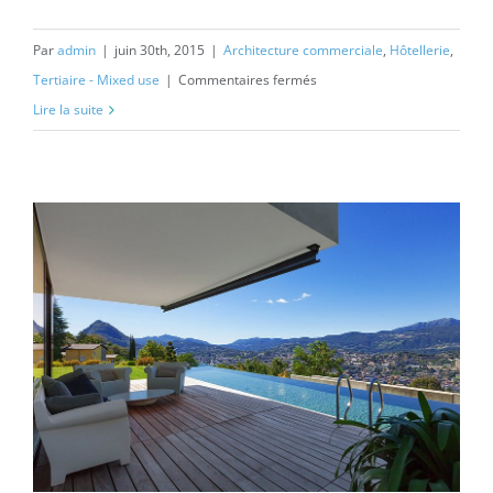
Par
admin
|
juin 30th, 2015
|
Architecture commerciale
,
Hôtellerie
,
sur
Tertiaire - Mixed use
|
Commentaires fermés
Conceptual
Lire la suite
Fluid
Design