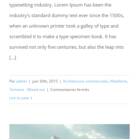
typesetting industry. Lorem Ipsum has been the
Beautiful Lighting Effects
industry's standard dummy text ever since the 1500s,
when an unknown printer took a galley of type and
scrambled it to make a type specimen book. It has
survived not only five centuries, but also the leap into
[...]
Par
admin
|
juin 30th, 2015
|
Architecture commerciale
,
Hôtellerie
,
sur
Tertiaire - Mixed use
|
Commentaires fermés
Beautiful
Lire la suite
Lighting
Effects